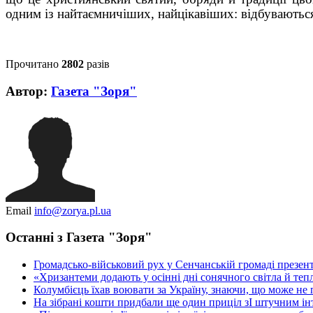
одним із найтаємничіших, найцікавіших: відбуваютьс
Прочитано
2802
разів
Автор:
Газета "Зоря"
Email
info@zorya.pl.ua
Останні з Газета "Зоря"
Громадсько-військовий рух у Сенчанській громаді презе
«Хризантеми додають у осінні дні сонячного світла й теп
Колумбієць їхав воювати за Україну, знаючи, що може не
На зібрані кошти придбали ще один приціл зІ штучним і