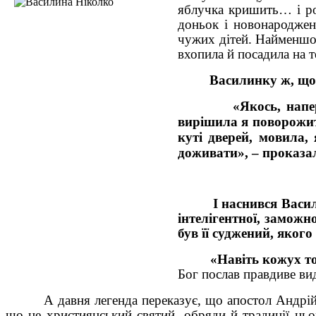
яблучка кришить… і роз
доньок і новонароджен
чужих дітей. Найменшог
вхопила й посадила на 
Василинку ж, що
«Якось, напер
вирішила я поворожити
куті дверей, мовила,
доживати», – проказал
І наснився Васили
інтелігентної, замож
був її суджений, якого
«Навіть кожух то
Бог послав правдиве ви
А давня легенда переказує, що апостол Андрій Пе
що це християнський святий, обряди й традиції цьо