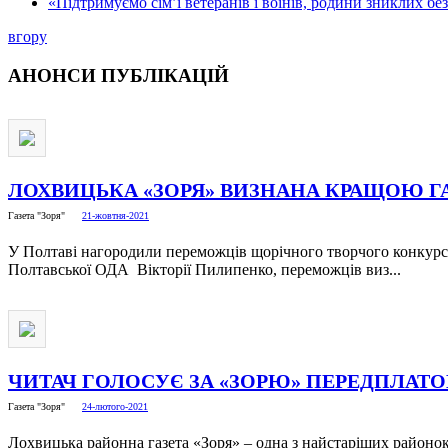
«Підтримуємо сім’ї ветеранів і воїнів, родини зниклих бе
вгору
АНОНСИ
ПУБЛІКАЦІЙ
ЛОХВИЦЬКА «ЗОРЯ» ВИЗНАНА КРАЩОЮ Г
Газета "Зоря"
21-жовтня-2021
У Полтаві нагородили переможців щорічного творчого конкурсу
Полтавської ОДА Вікторії Пилипенко, переможців виз...
ЧИТАЧ ГОЛОСУЄ ЗА «ЗОРЮ» ПЕРЕДПЛАТ
Газета "Зоря"
24-лютого-2021
Лохвицька районна газета «Зоря» – одна з найстаріших районок