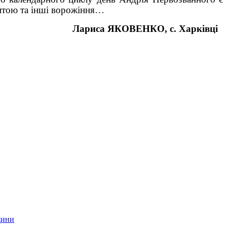
литою та інші ворожіння…
Лариса ЯКОВЕНКО,
с. Харківці
щини