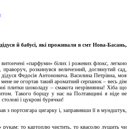
 дідуся й бабусі, які проживали в смт Нова-Басань,
витончені «парфуми» білих і рожевих флокс, легкою
 праворуч, розкинувся величезний, доглянутий сад,
 дідуся Федосія Антоновича. Василина Петрівна, моя
де мене не огортав такий ароматний серпанок – весь дім
зні плитки шоколаду – смакота незрівнянна! Хіба що
ентом. Такого борщу у нас на Полтавщині я ніде не
столові і цукрові бурячки!
в з портсигара цигарку і, заправивши її в мундштук,
» рукам: то картоплю чистить, то квасолю лущить чи