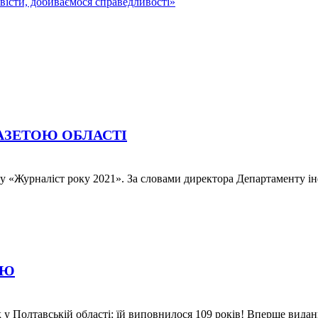
звісти, добиваємося справедливості»
АЗЕТОЮ ОБЛАСТІ
 «Журналіст року 2021». За словами директора Департаменту інф
ОЮ
 у Полтавській області: їй виповнилося 109 років! Вперше видан