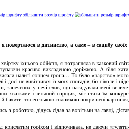
збільшити розмір шрифту
і я повертаюся в дитинство, а саме – в садибу своїх
ку їхнього обійстя, я потрапляла в казковий світ: 
тупаючи красиво викладеною доріжкою. А біля хати,
звисали налиті сонцем грона… То було «царство» мого
і і досі не вивітрився із моїх спогадів, бо ніколи і ні
 запечених у печі слив, що нагадували мені величе
ивши хватками глиняний горщик, міг стати їм конкур
 й бачити: тонесенькою соломкою покришені картопля, 
оботою, дідусь сідав за ворітьми на лавці, дістава
 крислатим горіхом і відпочивала, не даючи «гуляти