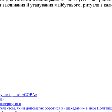
я заклинання й угадування майбутнього, ритуали з ка
нтував проєкт «СОВА»
ла»
 повернутися
нтелектом, який допомагає боротися з «шахедами» в небі Полтав