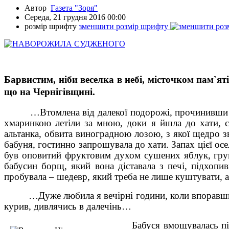
Автор
Газета "Зоря"
Середа, 21 грудня 2016 00:00
розмір шрифту
зменшити розмір шрифту
Барвистим, ніби веселка в небі, місточком пам
`
ят
що на Чернігівщині.
…Втомлена від далекої подорожі, прочинивши хвірт
хмаринкою летіли за мною, доки я йшла до хати, с
альтанка, обвита виноградною лозою, з якої щедро 
бабуня, гостинно запрошувала до хати. Запах цієї осел
був оповитий фруктовим духом сушених яблук, груш,
бабусин борщ, який вона діставала з печі, підхоп
пробувала – шедевр, який треба не лише куштувати, а
…Дуже любила я вечірні години, коли впоравшись з р
курив, дивлячись в далечінь…
Бабуся вмощувалась під