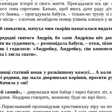
повідає історії зі свого життя. Пригадалася ось ця:
ого сина сиротами. Батько, щоб якось дати раду діт
о Іванка, – пригадувала бабуся, – тільки-но труну зі
те місце – хлопчик незабаром помер (півень клюнув у 
б спекатися, мачуха чим скоріш намагалася вида
едодні святого Андрія, бо саме Андрієва ніч до
 на судженого, – розповідала бабуся, – отож, піз
 як і годилося: «Андрейку, Андрейку, сію конопел
а і лягла спати».
нці статний юнак у розкішному кожусі… А коли о
ної родини, що мала дворянське коріння, просити 
 бачила у сні!
й самий»,
– дивувалася моя бабця і через багато літ, а
діння. Недарма говорять, кожному буде по вірі його.
рвозванний проповідував християнську віру на побе
го дня сягають язичницьких часів. З усіх свят річн