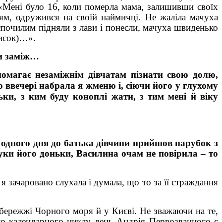
 «Мені було 16, коли померла мама, залишивши своїх
ям, одружився на своїй наймичці. Не жаліла мачуха
 спочилим підняли з лави і понесли, мачуха швиденько
висок)…».
ти заміж…
помагає незаміжнім дівчатам пізнати свою долю,
но ввечері набрала я жменю
і, сіючи його у глухому
ьки, з ким буду коноплі жати, з тим мені й віку
дного дня до батька дівчини прийшов парубок з
руки його доньки, Василина очам не повірила – то
 я зачаровано слухала і думала, що то за її страждання
режжі Чорного моря й у Києві. Не зважаючи на те,
ого календарного циклу день Андрія Первозванного є