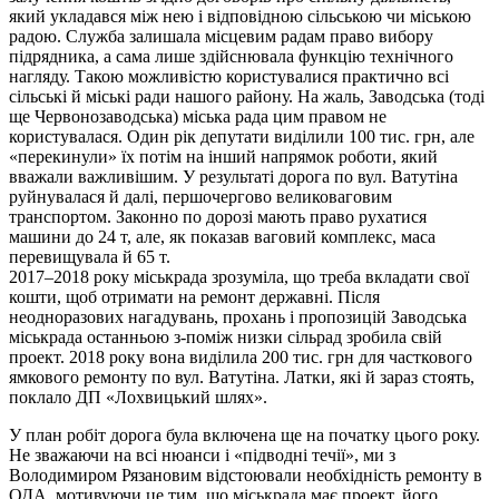
який укладався між нею і відповідною сільською чи міською
радою. Служба залишала місцевим радам право вибору
підрядника, а сама лише здійснювала функцію технічного
нагляду. Такою можливістю користувалися практично всі
сільські й міські ради нашого району. На жаль, Заводська (тоді
ще Червонозаводська) міська рада цим правом не
користувалася. Один рік депутати виділили 100 тис. грн, але
«перекинули» їх потім на інший напрямок роботи, який
вважали важливішим. У результаті дорога по вул. Ватутіна
руйнувалася й далі, першочергово великоваговим
транспортом. Законно по дорозі мають право рухатися
машини до 24 т, але, як показав ваговий комплекс, маса
перевищувала й 65 т.
2017–2018 року міськрада зрозуміла, що треба вкладати свої
кошти, щоб отримати на ремонт державні. Після
неодноразових нагадувань, прохань і пропозицій Заводська
міськрада останньою з-поміж низки сільрад зробила свій
проект. 2018 року вона виділила 200 тис. грн для часткового
ямкового ремонту по вул. Ватутіна. Латки, які й зараз стоять,
поклало ДП «Лохвицький шлях».
У план робіт дорога була включена ще на початку цього року.
Не зважаючи на всі нюанси і «підводні течії», ми з
Володимиром Рязановим відстоювали необхідність ремонту в
ОДА, мотивуючи це тим, що міськрада має проект, його