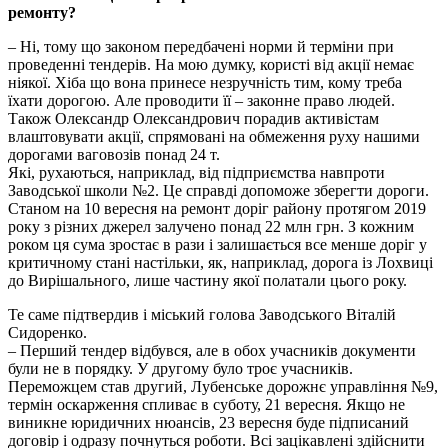
ремонту?
– Ні, тому що законом передбачені норми й терміни при
проведенні тендерів. На мою думку, користі від акції немає
ніякої. Хіба що вона принесе незручність тим, кому треба
їхати дорогою. Але проводити її – законне право людей.
Також Олександр Олександрович порадив активістам
влаштовувати акції, спрямовані на обмеження руху нашими
дорогами ваговозів понад 24 т.
Які, рухаються, наприклад, від підприємства навпроти
Заводської школи №2. Це справді допоможе зберегти дороги.
Станом на 10 вересня на ремонт доріг району протягом 2019
року з різних джерел залучено понад 22 млн грн. З кожним
роком ця сума зростає в рази і залишається все менше доріг у
критичному стані настільки, як, наприклад, дорога із Лохвиці
до Вирішального, лише частину якої полатали цього року.
Те саме підтвердив і міський голова Заводського Віталій
Сидоренко.
– Перший тендер відбувся, але в обох учасників документи
були не в порядку. У другому було троє учасників.
Переможцем став другий, Лубенське дорожнє управління №9,
термін оскарження спливає в суботу, 21 вересня. Якщо не
виникне юридичних нюансів, 23 вересня буде підписаний
договір і одразу почнуться роботи. Всі зацікавлені здійснити