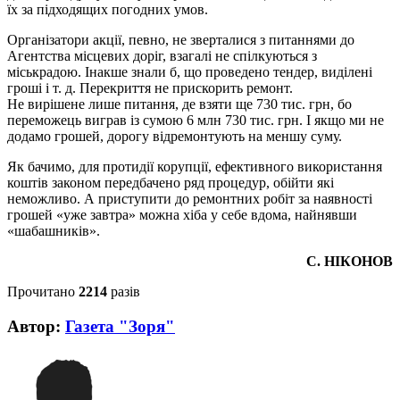
їх за підходящих погодних умов.
Організатори акції, певно, не зверталися з питаннями до
Агентства місцевих доріг, взагалі не спілкуються з
міськрадою. Інакше знали б, що проведено тендер, виділені
гроші і т. д. Перекриття не прискорить ремонт.
Не вирішене лише питання, де взяти ще 730 тис. грн, бо
переможець виграв із сумою 6 млн 730 тис. грн. І якщо ми не
додамо грошей, дорогу відремонтують на меншу суму.
Як бачимо, для протидії корупції, ефективного використання
коштів законом передбачено ряд процедур, обійти які
неможливо. А приступити до ремонтних робіт за наявності
грошей «уже завтра» можна хіба у себе вдома, найнявши
«шабашників».
С. НІКОНОВ
Прочитано
2214
разів
Автор:
Газета "Зоря"