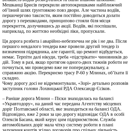
Мешканці Брисів перекрили автопокришками найближчий
об’їзний шлях ґрунтовкою повз двори. Але частина водіїв,
першочергово таксисти, яким постійно доводиться долати
дорогу з перешкодами, принципово стояли біля місця
перекриття, долучившись до акції. Водіїв, які поспішали,
наприклад, по життєво необхідні ліки, пропускали.
Ця дорога розбита і аварійно-небезпечна не рік і не два. Після
першого невдалого тендера вже провели другий тендер із
визначення підрядника, але гарантії, що ремонт відбудеться,
немає. Терпіти далі нікуди, треба «підстрікати» чиновників до
дій. Тому в разі, якщо протягом одного-двох тижнів роботи не
почнуться, ми проведемо вже не попереджувальну, а
справжню акцію. Перекриємо трасу Р-60 у Млинах, об’їхати її
складно.
Чому дорогу досі не відремонтували, «Зорі» детально розповів
заступник голови Лохвицької РДА Олександр Єсіков.
– Раніше дорога Млини – Піски знаходилась на балансі
«Укравтодору», на даний час передана Агентству місцевих
доріг Полтавської області, яке знаходиться на балансі ОДА.
Відповідно, вже 2 роки за цю дорогу відповідає ОДА в особі
Олексія Басана, який керує цим підприємством. Служба
автомобільних доріг мала чітку систему роботи в плані
залучення коштів згідно договорів про спільну діяльність,