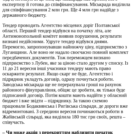
експертизу й готова до співфінансування. Міськрада виділила
для співфінансування 2 млн грн. Ще 4 млн грн надійде з
державного бюджету.
Тендер проводить Агентство місцевих доріг Полтавської
області. Перший тендер відбувся на початку літа, але
Антимонопольний комітет виявив порушення, результати
визнані недійсними. Удруге тендер відбувся днями.
Перемогло, запропонувавши найнижчу ціну, підприємство з
Луганщини. Але воно не надало своєчасно повний комплект
передбачених документів. Тож переможцем визнано
підприємство з Лубен, яке за ціною стало другим у списку. Із
11 до 21 вересня інші учасники тендеру мають право
оскаржити результат. Якщо скарг не буде, Агентство і
підрядник укладуть договір, одразу почнуться роботи.
Заводська міськрада ще не перерахувала гроші на рахунок
районного фінуправління, обіцяє це зробити, як тільки буде
підписаний договір. Потім кошти мають надійти у обласний
бюджет і вже звідти – підряднику. За такою схемою
працювали Бодаквянська і Ригівська сільради, де дороги вже
відремонтовані. З середини вересня починаються роботи в
Жабівській сільраді, яка виділила 180 тис грн своїх, решта –
співучасть.
– Чи може акція з перекриттям наблизити початок