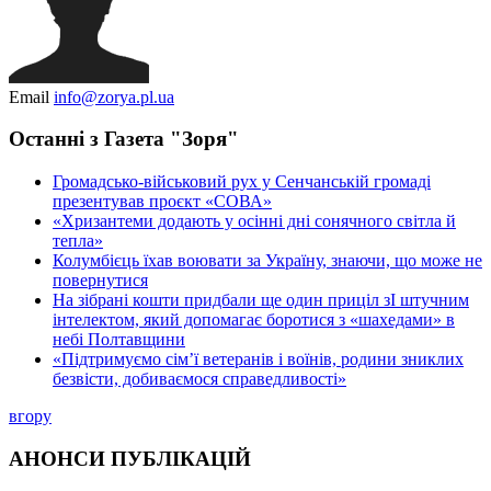
Email
info@zorya.pl.ua
Останні з Газета "Зоря"
Громадсько-військовий рух у Сенчанській громаді
презентував проєкт «СОВА»
«Хризантеми додають у осінні дні сонячного світла й
тепла»
Колумбієць їхав воювати за Україну, знаючи, що може не
повернутися
На зібрані кошти придбали ще один приціл зІ штучним
інтелектом, який допомагає боротися з «шахедами» в
небі Полтавщини
«Підтримуємо сім’ї ветеранів і воїнів, родини зниклих
безвісти, добиваємося справедливості»
вгору
АНОНСИ
ПУБЛІКАЦІЙ