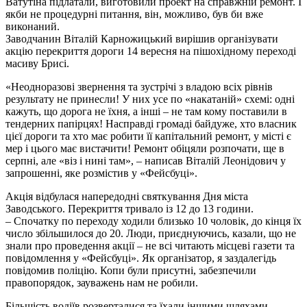
Ватутіна підлатали, виготовили проект на справжній ремонт. І
якби не процедурні питання, він, можливо, був би вже
виконаний.
Заводчанин Віталій Карножицький вирішив організувати
акцію перекриття дороги 14 вересня на пішохідному переході
масиву Брисі.
«Неодноразові звернення та зустрічі з владою всіх рівнів
результату не принесли! У них усе по «накатаній» схемі: одні
кажуть, що дорога не їхня, а інші – не там кому поставили в
тендерних папірцях! Насправді громаді байдуже, хто власник
цієї дороги та хто має робити її капітальний ремонт, у місті є
мер і цього має вистачити! Ремонт обіцяли розпочати, ще в
серпні, але «віз і нині там», – написав Віталій Леонідович у
запрошенні, яке розмістив у «Фейсбуці».
Акція відбулася напередодні святкування Дня міста
Заводського. Перекриття тривало із 12 до 13 години.
– Спочатку по переходу ходили близько 10 чоловік, до кінця їх
число збільшилося до 20. Люди, приєднуючись, казали, що не
знали про проведення акції – не всі читають місцеві газети та
повідомлення у «Фейсбуці». Як організатор, я заздалегідь
повідомив поліцію. Копи були присутні, забезпечили
правопорядок, зауважень нам не робили.
Більшість водіїв розверталися та їхали іншими шляхами.