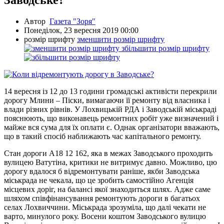
Заводське?
Автор
Газета "Зоря"
Понеділок, 23 вересня 2019 00:00
розмір шрифту
зменшити розмір шрифту
збільшити розмір шрифту
14 вересня із 12 до 13 години громадські активісти перекрили
дорогу Млини – Піски, вимагаючи її ремонту від власника і
влади різних рівнів. У Лохвицькій РДА і Заводській міськраді
пояснюють, що виконавець ремонтних робіт уже визначений і
майже вся сума для їх оплати є. Однак організатори вважають,
що в такий спосіб наближають час капітального ремонту.
Стан дороги А18 12 162, яка в межах Заводського проходить
вулицею Ватутіна, критики не витримує давно. Можливо, цю
дорогу вдалося б відремонтувати раніше, якби Заводська
міськрада не чекала, що це зробить самостійно Агенція
місцевих доріг, на балансі якої знаходиться шлях. Адже саме
шляхом співфінансування ремонтують дороги в багатьох
селах Лохвиччини. Міськрада зрозуміла, що далі чекати не
варто, минулого року. Восени коштом Заводського вулицю