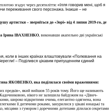
плотою згадує через десятиліття:
«Ілля говорив мені, щоб я
аючи переживання свого персонажа. Інакше – не
душу артистки – зверніться до «Зорі» від 4 липня 2019-го, де
та Ірина ІВАХНЕНКО
, виконавши акапельно дві українські
ччя, коли в інших країнах влаштовували «Полювання на
уберегли! – Поділився цікавим припущенням єдиний
ти Тетяна ЯКОВЕНКО, яка поділилася своїми враженнями:
тих предків», який вийшов 55 років тому. Його ще називають
ю Кадочниковою, нікого не залишила байдужим на «Дівич-
ликими, широко відкритими очима, елегантно одягнена, вона
легкими її дитячими роками, занурилися у цікаві юнацькі та
гко, місцями з гумором і доречними дотепами ділилася секретами