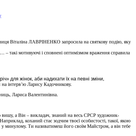
вниця Віталіна ЛАВРІНЕНКО запросила на святкову подію, яку
!»… – такі мотивуючі і сповнені оптимізмом враження справила
ч» для жінок, аби надихати їх на певні зміни,
и на інтерв’ю Ларису Кадочникову.
сниць, Лариса Валентинівна.
о вишу, а Він – викладач, знаний на весь СРСР художник-
Наприклад, коханий стає зодчим твоєї особистості, такої, якою
ів у минулому. Ти називатимеш його своїм Майстром, а він тебе