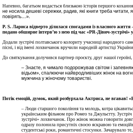
Напевно, багатьом видасться близькою історія першого кохання
не носила дешеві сережки, радив, які книги треба читати,
повірять…».
P. S. Лариса відверто ділилася спогадами із власного життя –
подано обширне інтерв’ю з нею під час «PR-Дівич-зустрічі» 
Додали зустрічі полтавського колориту учасниці народного са
пісні, і від імені лохвичанок вручили народній артистці Украї
До святкування долучився партнер проєкту, друг нашої героїн
– Знаєте, я чимало подорожував світом і запевня
відьом», спалюючи найвродливіших жінок на вогни
мужчина у жіночому товаристві.
Потік емоцій, думок, який розбурхала Актриса, не вгавав! 
– Люди старшого покоління та молодь, котра цікавитьс
українським фільмом про Ромео та Джульєтту. Зустріч
зустрічі» лохвичанок. Про жінок можна говорити довг
одразу полонила присутніх своєю яскравою та емоційн
студентські роки, романтичні стосунки. Зачарувало те