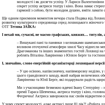
молодості і як досягти успіху. У Лариси Валентинівни
секрет успіху актриси театру і кіно. Вона ламає стере
гармонії з собою, бути молодим душею, вміти ламати с
Ще одним приємним моментом вечора стала Подяка від Лохвиць
розвитку культурного середовища серед лохвицького жіночого то
ОТГ
Тетяна ЗАЇКА:
І нехай ми, сучасні, не маємо графських, княжих… титулів
– Вишукані пані та панянки з келишками шампанського 
впливом оточуючої атмосфери хвилі Часу віднесли м
Драгоманова та інших знаменитих гостей Лохвиці на ч
роблять Віталіна Лавріненко з Юлією Берґе та гости
І, звичайно, слово енергійній організаторці лохвицької верс
– У цю осінню, напівсонячну, напівморозну неділю, у
цього грандіозного заходу, який набрав величезних об
Лавріненко та Юлії Берґе, які подарували радість щир
Ми з учасницями безмежно вдячні Івану Степуріну – н
премії Тараса Шевченка, актриса театру і кіно, голов
Феєрична! Актриса заворожила нас своїм відкритим се
У чому секрет молодості, адже актрисі лише 81 рік?! «Робота дл