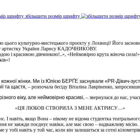
збільшити розмір шрифту
цю цього культурно-мистецького проєкту у Лохвиці! Його засно
ну артистку України Ларису КАДОЧНИКОВУ.
олодою і красивою дівчинкою!..», «Неймовірно крута жіноча сила
ків»!
кожної жінки. Ми із Юлією БЕРҐЕ заснували «PR-Дівич-зустрі
ії та щастя
, – розпочала бесіду Віталіна Лавріненко, запросивш
різного віку, але неймовірно красиві,
– звернулася до нас, уча
«ЦЯ ЛЮБОВ СТВОРИЛА З МЕНЕ АКТРИСУ…»
. І навіть, якщо Вона – нікому не відома студентка театральног
ння не завжди поєднує навіки, але має свою – надважливу місію. 
 у тобі навіть у той час, коли він залишиться за сотні кілометр