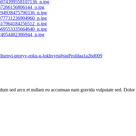
-kulturnyi-proryv-roku-u-lokhvytsi#sigProIdaa1a2bd009
erdum sed arcu et nullam eu accumsan nam gravida vulputate sed. Dolor u