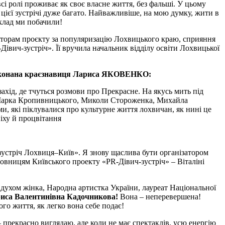
і ролі проживає як своє власне життя, без фальші. У цьому
 цієї зустрічі дуже багато. Найважливіше, на мою думку, жити в
иклад ми побачили!
торам проєкту за популяризацію Лохвицького краю, сприяння
Дівич-зустріч». Її вручила начальник відділу освіти Лохвицької
переконана краєзнавиця Лариса ЯКОВЕНКО:
ахід, де тчуться розмови про Прекрасне. На якусь мить під
, Марка Кропивницького, Миколи Стороженка, Михайла
, які піклувалися про культурне життя лохвичан, як нині це
іху й процвітання
зустріч Лохвиця–Київ». Я знову щаслива бути організатором
новницям Київського проекту «PR-Дівич-зустріч» – Віталіні
духом жінка, Народна артистка України, лауреат Національної
ариса Валентинівна Кадочникова!
Вона – неперевершена!
о життя, як легко вона себе подає!
 – прекрасно виглядаю, але коли не має спектаклів, усю енергію