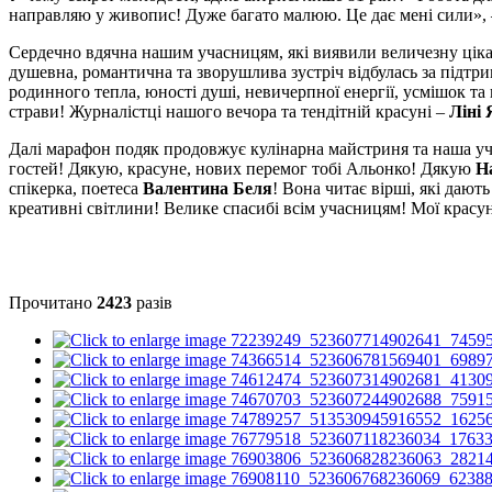
направляю у живопис! Дуже багато малюю. Це дає мені сили»,
Сердечно вдячна нашим учасницям, які виявили величезну ціка
душевна, романтична та зворушлива зустріч відбулась за підт
родинного тепла, юності душі, невичерпної енергії, усмішок т
страви! Журналістці нашого вечора та тендітній красуні –
Ліні
Далі марафон подяк продовжує кулінарна майстриня та наша у
гостей! Дякую, красуне, нових перемог тобі Альонко! Дякую
Н
спікерка, поетеса
Валентина Беля
! Вона читає вірші, які дают
креативні світлини! Велике спасибі всім учасницям! Мої красун
Прочитано
2423
разів