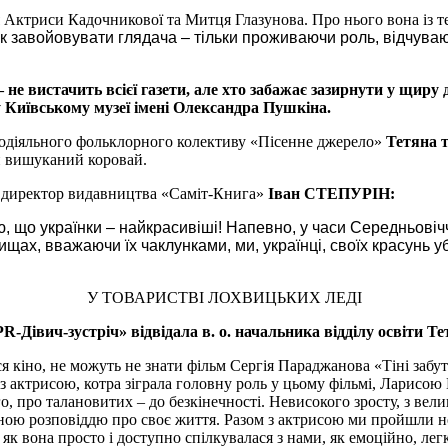
 Актриси Кадочникової та Митця Глазунова. Про нього вона із те
 як завойовувати глядача – тільки проживаючи роль, відчув
 не вистачить всієї газети, але хто забажає зазирнути у щиру 
у Київському музеї імені Олександра Пушкіна.
модіяльного фольклорного колективу «Пісенне джерело»
Тетяна 
ни вишуканий коровай.
і, директор видавництва «Саміт-Книга»
Іван СТЕПУРІН:
ю, що українки – найкрасивіші! Напевно, у часи Середньові
щах, вважаючи їх чаклунками, ми, українці, своїх красунь 
У ТОВАРИСТВІ ЛОХВИЦЬКИХ ЛЕДІ
«PR-Дівич-зустріч» відвідала в. о. начальника відділу осві
я кіно, не можуть не знати фільм Сергія Параджанова «Тіні забу
 з актрисою, котра зіграла головну роль у цьому фільмі, Ларисо
о, про талановитих – до безкінечності. Невисокого зросту, з ве
ою розповіддю про своє життя. Разом з актрисою ми пройшли не
, як вона просто і доступно спілкувалася з нами, як емоційно, ле