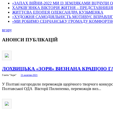
«ЗАПАХ ВІЙНИ-2022 МИ ІЗ ЗЕМЛЯКАМИ ВІДЧУЛИ О
ХАРКІВ’ЯНКА ВІКТОРІЯ ЖИТНЯ – ПРЕДСТАВНИЦЯ 
ЖИТТЄВА ЕПОПЕЯ ОЛЕКСАНДРА КУЗЬМЕНКА
«ХУДОЖНЯ САМОДІЯЛЬНІСТЬ МОТИВУЄ ВПРАВЛЯТИСЯ
«МИ РОБИМО СЕНЧАНСЬКУ ГРОМАДУ КОМФОРТН
вгору
АНОНСИ
ПУБЛІКАЦІЙ
ЛОХВИЦЬКА «ЗОРЯ» ВИЗНАНА КРАЩОЮ Г
Газета "Зоря"
21-жовтня-2021
У Полтаві нагородили переможців щорічного творчого конкурсу
Полтавської ОДА Вікторії Пилипенко, переможців виз...