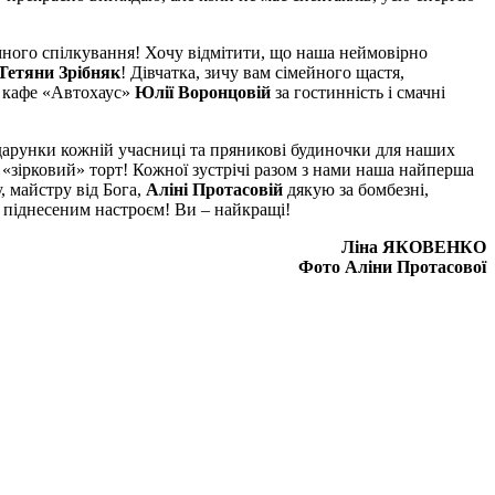
ного спілкування! Хочу відмітити, що наша неймовірно
Тетяни Зрібняк
! Дівчатка, зичу вам сімейного щастя,
у кафе «Автохаус»
Юлії Воронцовій
за гостинність і смачні
дарунки кожній учасниці та пряникові будиночки для наших
та «зірковий» торт! Кожної зустрічі разом з нами наша найперша
, майстру від Бога,
Аліні Протасовій
дякую за бомбезні,
, піднесеним настроєм! Ви – найкращі!
Ліна ЯКОВЕНКО
Фото Аліни Протасової