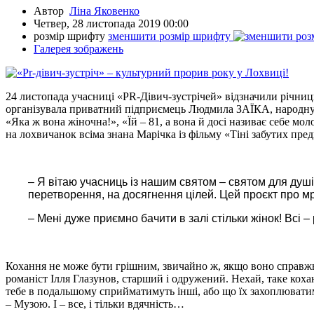
Автор
Ліна Яковенко
Четвер, 28 листопада 2019 00:00
розмір шрифту
зменшити розмір шрифту
Галерея зображень
24 листопада учасниці «PR-Дівич-зустрічей» відзначили річни
організувала приватний підприємець Людмила ЗАЇКА, народ
«Яка ж вона жіночна!», «Їй – 81, а вона й досі називає себе м
на лохвичанок всіма знана Марічка із фільму «Тіні забутих пред
– Я вітаю учасниць із нашим святом – святом для душі 
перетворення, на досягнення цілей. Цей проєкт про мр
– Мені дуже приємно бачити в залі стільки жінок! Всі – 
Кохання не може бути грішним, звичайно ж, якщо воно справжнє
романіст Ілля Глазунов, старший і одружений. Нехай, таке коха
тебе в подальшому сприйматимуть інші, або що їх захоплюватиме
– Музою. І – все, і тільки вдячність…