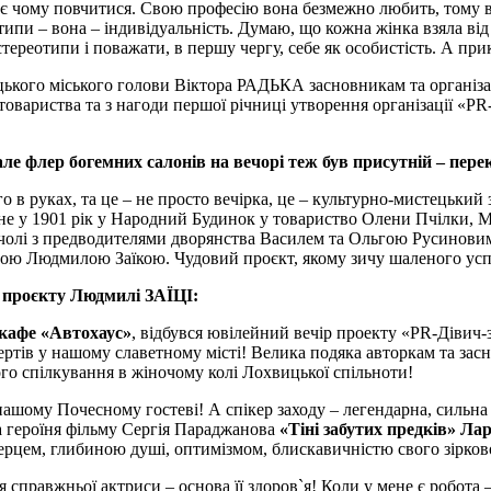
 є чому повчитися. Свою професію вона безмежно любить, тому вс
отипи – вона – індивідуальність. Думаю, що кожна жінка взяла від
тереотипи і поважати, в першу чергу, себе як особистість. А пр
кого міського голови Віктора РАДЬКА засновникам та організа
вариства та з нагоди першої річниці утворення організації «PR-
, але флер богемних салонів на вечорі теж був присутній – 
в руках, та це – не просто вечірка, це – культурно-мистецький з
ене у 1901 рік у Народний Будинок у товариство Олени Пчілки
олі з предводителями дворянства Василем та Ольгою Русиновими
нною Людмилою Заїкою. Чудовий проєкт, якому зичу шаленого усп
ії проєкту Людмилі ЗАЇЦІ:
кафе «Автохаус»
, відбувся ювілейний вечір проекту «PR-Дівич-
ертів у нашому славетному місті! Велика подяка авторкам та зас
ого спілкування в жіночому колі Лохвицької спільноти!
ашому Почесному гостеві! А спікер заходу – легендарна, сильна 
на героїня фільму Сергія Параджанова
«Тіні забутих предків» Л
рцем, глибиною душі, оптимізмом, блискавичністю свого зірковог
я справжньої актриси – основа її здоров`я! Коли у мене є робота