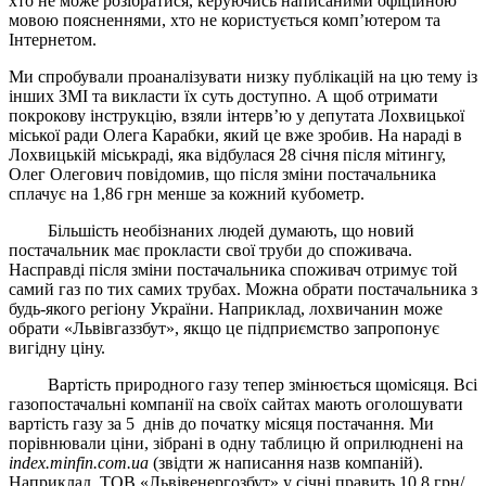
хто не може розібратися, керуючись написаними офіційною
мовою поясненнями, хто не користується комп’ютером та
Інтернетом.
Ми спробували проаналізувати низку публікацій на цю тему із
інших ЗМІ та викласти їх суть доступно. А щоб отримати
покрокову інструкцію, взяли інтерв’ю у депутата Лохвицької
міської ради Олега Карабки, який це вже зробив. На нараді в
Лохвицькій міськраді, яка відбулася 28 січня після мітингу,
Олег Олегович повідомив, що після зміни постачальника
сплачує на 1,86 грн менше за кожний кубометр.
Більшість необізнаних людей думають, що новий
постачальник має прокласти свої труби до споживача.
Насправді після зміни постачальника споживач отримує той
самий газ по тих самих трубах. Можна обрати постачальника з
будь-якого регіону України. Наприклад, лохвичанин може
обрати «Львівгаззбут», якщо це підприємство запропонує
вигідну ціну.
Вартість природного газу тепер змінюється щомісяця. Всі
газопостачальні компанії на своїх сайтах мають оголошувати
вартість газу за 5 днів до початку місяця постачання. Ми
порівнювали ціни, зібрані в одну таблицю й оприлюднені на
index.minfin.com.ua
(звідти ж написання назв компаній).
Наприклад, ТОВ «Львівенергозбут» у січні править 10,8 грн/