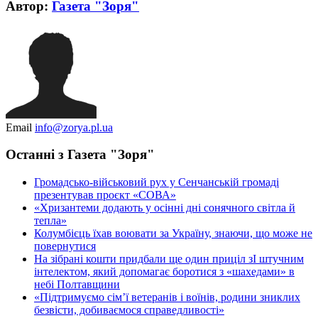
Автор:
Газета "Зоря"
Email
info@zorya.pl.ua
Останні з Газета "Зоря"
Громадсько-військовий рух у Сенчанській громаді
презентував проєкт «СОВА»
«Хризантеми додають у осінні дні сонячного світла й
тепла»
Колумбієць їхав воювати за Україну, знаючи, що може не
повернутися
На зібрані кошти придбали ще один приціл зІ штучним
інтелектом, який допомагає боротися з «шахедами» в
небі Полтавщини
«Підтримуємо сім’ї ветеранів і воїнів, родини зниклих
безвісти, добиваємося справедливості»