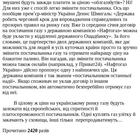
змушені будуть завжди платити за ціною «облгаззбутів»? Ні!
Для них уже є спосіб легко змінити постачальника. Ось що
пообіцяв прем’єр-міністр України Денис Шмигаль: «Держава
робить черговий крок для впровадження справедливих та
прозорих правил на ринку газу. Вже із середини січня договір
на постачання газу з державною компанією «Нафтогаз» можна
буде укласти у відділенні державного Ощадбанку». За його
словами, це партнерство двох державних компаній, яке дає
можливість для людей в усіх куточках країни просто та зручно
змінити постачальника газу та отримати найкращу ціну на
блакитне паливо. Він нагадав, що змінити постачальника
можна також онлайн (наприклад, у Приват24). «Нафтогаз
України» дійсно пропонує одну з найнижчих цін. Ця
державна компанія є так званим «постачальником останньої
надії». Якщо споживач не уклав договір із іншим
постачальником, він автоматично безперебійно отримує газ
від неї.
В цілому ж ціни на українському ринку газу будуть
залежати від європейських, від спритності й
платоспроможності постачальників. Одні куплять газ улітку й
закачають у сховища, інші тільки перепродаватимуть…
Прочитано
2420
разів