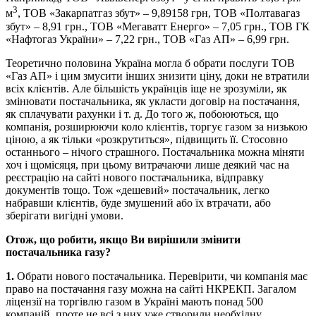
3
м
, ТОВ «Закарпатгаз збут» – 9,89158 грн, ТОВ «Полтавагаз
збут» – 8,91 грн., ТОВ «Мегаватт Енерго» – 7,05 грн., ТОВ ГК
«Нафтогаз України» – 7,22 грн., ТОВ «Газ АП» – 6,99 грн.
Теоретично половина Україна могла б обрати послуги ТОВ
«Газ АП» і цим змусити інших знизити ціну, доки не втратили
всіх клієнтів. Але більшість українців іще не зрозуміли, як
змінювати постачальника, як укласти договір на постачання,
як сплачувати рахунки і т. д. До того ж, побоюються, що
компанія, розширюючи коло клієнтів, торгує газом за низькою
ціною, а як тільки «розкрутиться», підвищить її. Стосовно
останнього – нічого страшного. Постачальника можна міняти
хоч і щомісяця, при цьому витрачаючи лише деякий час на
реєстрацію на сайті нового постачальника, відправку
документів тощо. Тож «дешевий» постачальник, легко
набравши клієнтів, буде змушений або їх втрачати, або
зберігати вигідні умови.
Отож, що робити, якщо Ви вирішили змінити
постачальника газу?
1.
Обрати нового постачальника. Перевірити, чи компанія має
право на постачання газу можна на сайті НКРЕКП. Загалом
ліцензії на торгівлю газом в Україні мають понад 500
компаній, проте не всі з них уже створили необхідну