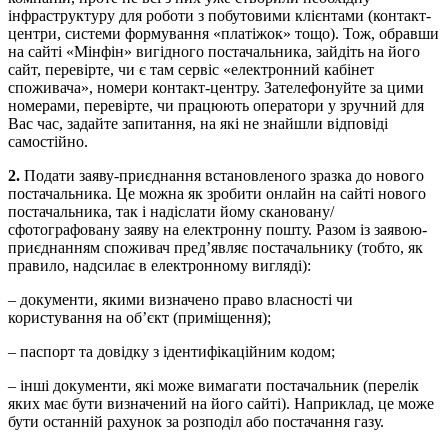
інфраструктуру для роботи з побутовими клієнтами (контакт-
центри, системи формування «платіжок» тощо). Тож, обравши
на сайті «Мінфін» вигідного постачальника, зайдіть на його
сайт, перевірте, чи є там сервіс «електронний кабінет
споживача», номери контакт-центру. Зателефонуйте за цими
номерами, перевірте, чи працюють оператори у зручний для
Вас час, задайте запитання, на які не знайшли відповіді
самостійно.
2.
Подати заяву-приєднання встановленого зразка до нового
постачальника. Це можна як зробити онлайн на сайті нового
постачальника, так і надіслати йому скановану/
сфотографовану заяву на електронну пошту. Разом із заявою-
приєднанням споживач пред’являє постачальнику (тобто, як
правило, надсилає в електронному вигляді):
– документи, якими визначено право власності чи
користування на об’єкт (приміщення);
– паспорт та довідку з ідентифікаційним кодом;
– інші документи, які може вимагати постачальник (перелік
яких має бути визначений на його сайті). Наприклад, це може
бути останній рахунок за розподіл або постачання газу.