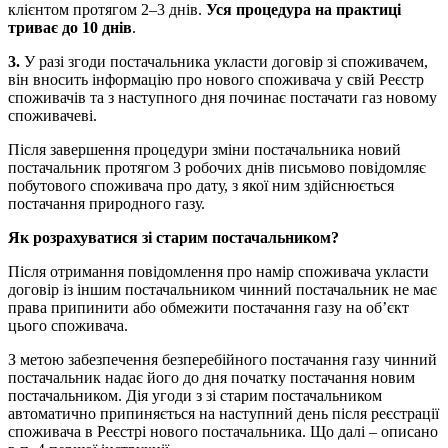
клієнтом протягом 2–3 днів.
Уся процедура на практиці
триває до 10 днів
.
3.
У разі згоди постачальника укласти договір зі споживачем,
він вносить інформацію про нового споживача у свій Реєстр
споживачів та з наступного дня починає постачати газ новому
споживачеві.
Після завершення процедури зміни постачальника новий
постачальник протягом 3 робочих днів письмово повідомляє
побутового споживача про дату, з якої ним здійснюється
постачання природного газу.
Як розрахуватися зі старим постачальником?
Після отримання повідомлення про намір споживача укласти
договір із іншим постачальником чинний постачальник не має
права припинити або обмежити постачання газу на об’єкт
цього споживача.
З метою забезпечення безперебійного постачання газу чинний
постачальник надає його до дня початку постачання новим
постачальником. Дія угоди з зі старим постачальником
автоматично припиняється на наступний день після реєстрації
споживача в Реєстрі нового постачальника. Що далі – описано