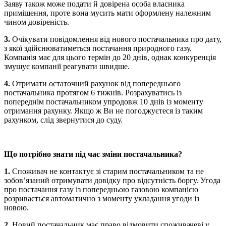
Заяву також може подати й довірена особа власника
приміщення, проте вона мусить мати оформлену належним
чином довіреність.
3.
Очікувати повідомлення від нового постачальника про дату,
з якої здійснюватиметься постачання природного газу.
Компанія має для цього термін до 20 днів, однак конкуренція
змушує компанії реагувати швидше.
4.
Отримати остаточний рахунок від попереднього
постачальника протягом 6 тижнів. Розрахуватись із
попереднім постачальником упродовж 10 днів із моменту
отримання рахунку. Якщо ж Ви не погоджуєтеся із таким
рахунком, слід звернутися до суду.
Що потрібно знати під час зміни постачальника?
1.
Споживач не контактує зі старим постачальником та не
зобов’язаний отримувати довідку про відсутність боргу. Угода
про постачання газу із попередньою газовою компанією
розривається автоматично з моменту укладання угоди із
новою.
2.
Новий постачальник має право відмовити споживачеві у