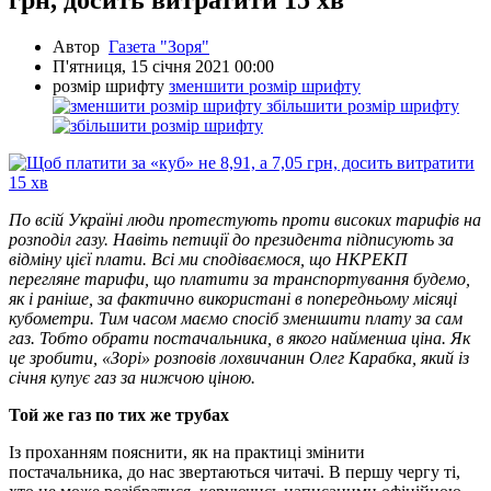
грн, досить витратити 15 хв
Автор
Газета "Зоря"
П'ятниця, 15 січня 2021 00:00
розмір шрифту
зменшити розмір шрифту
збільшити розмір шрифту
По всій Україні люди протестують проти високих тарифів на
розподіл газу. Навіть петиції до президента підписують за
відміну цієї плати. Всі ми сподіваємося, що НКРЕКП
перегляне тарифи, що платити за транспортування будемо,
як і раніше, за фактично використані в попередньому місяці
кубометри. Тим часом маємо спосіб зменшити плату за сам
газ. Тобто обрати постачальника, в якого найменша ціна. Як
це зробити, «Зорі» розповів лохвичанин Олег Карабка, який із
січня купує газ за нижчою ціною.
Той же газ по тих же трубах
Із проханням пояснити, як на практиці змінити
постачальника, до нас звертаються читачі. В першу чергу ті,