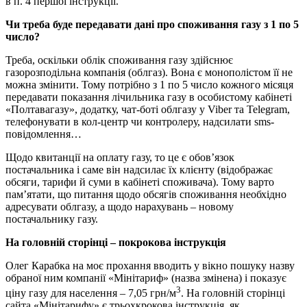
в п. 4 першої інструкції.
Чи треба буде передавати дані про споживання газу з 1 по 5
число?
Треба, оскільки облік споживання газу здійснює
газорозподільна компанія (облгаз). Вона є монополістом її не
можна змінити. Тому потрібно з 1 по 5 число кожного місяця
передавати показання лічильника газу в особистому кабінеті
«Полтавагазу», додатку, чат-боті облгазу у Viber та Telegram,
телефонувати в кол-центр чи контролеру, надсилати sms-
повідомлення…
Щодо квитанції на оплату газу, то це є обов’язок
постачальника і саме він надсилає їх клієнту (відображає
обсяги, тарифи й суми в кабінеті споживача). Тому варто
пам’ятати, що питання щодо обсягів споживання необхідно
адресувати облгазу, а щодо нарахувань – новому
постачальнику газу.
На головній сторінці – покрокова інструкція
Олег Карабка на моє прохання вводить у вікно пошуку назву
обраної ним компанії «Мінітариф» (назва змінена) і показує
3
ціну газу для населення – 7,05 грн/м
. На головній сторінці
сайта «Мінітарифу» є трьохкрокова інструкція, як