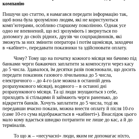
компанію
Пишучи цю статтю, я намагався передати інформацію так,
щоб вона була зрозумілою людям, які не користуються
комп’ютерами, особливо старшому поколінню. Однак усе
одно не впевнений, що всі зрозуміють і звернуться по
допомогу до своїх рідних, друзів чи соцпрацівників, які
зможуть за них змінити оператора і потім щомісяця, заходячи
в «кабінет», передавати показники та здійснювати оплату.
Чому? Тому що на початку кожного місяця ми бачимо під
банками черги бажаючих заплатити за компослуги через касу
до 5 числа. Здавалося, їм десятки разів пояснювали, що досить
передати показник газового лічильника до 5 числа,
електричного – до 4-го (але можна в останній день
розрахункового місяця), водяного – в останні дні
розрахункового місяця. Та ці люди знущаються з себе,
приходять зі стільцями й займають черги раненько, до
відкриття банків. Хочуть заплатити до 5 числа, тоді як
передавши вчасно покази, можна внести оплату й після 10-го
(саме 10-го сума відображається в «кабінеті»). Внаслідок цього
мало кому вдається швидко потрапити не лише до кас, а й до
терміналів.
То що ж – «несучасні» люди, яким не допомагає ніхто,