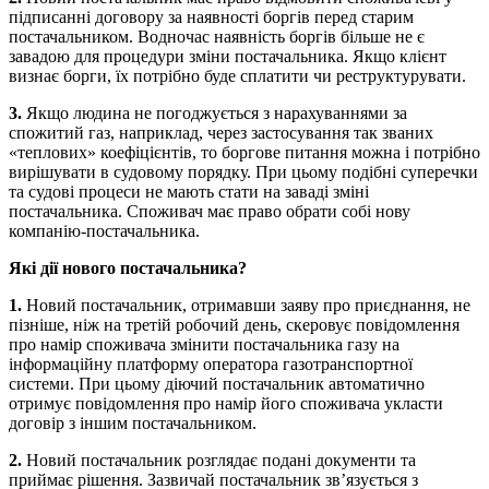
підписанні договору за наявності боргів перед старим
постачальником. Водночас наявність боргів більше не є
завадою для процедури зміни постачальника. Якщо клієнт
визнає борги, їх потрібно буде сплатити чи реструктурувати.
3.
Якщо людина не погоджується з нарахуваннями за
спожитий газ, наприклад, через застосування так званих
«теплових» коефіцієнтів, то боргове питання можна і потрібно
вирішувати в судовому порядку. При цьому подібні суперечки
та судові процеси не мають стати на заваді зміні
постачальника. Споживач має право обрати собі нову
компанію-постачальника.
Які дії нового постачальника?
1.
Новий постачальник, отримавши заяву про приєднання, не
пізніше, ніж на третій робочий день, скеровує повідомлення
про намір споживача змінити постачальника газу на
інформаційну платформу оператора газотранспортної
системи. При цьому діючий постачальник автоматично
отримує повідомлення про намір його споживача укласти
договір з іншим постачальником.
2.
Новий постачальник розглядає подані документи та
приймає рішення. Зазвичай постачальник зв’язується з