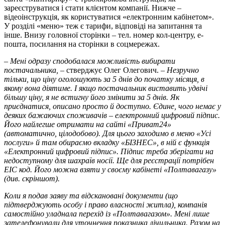
зареєструватися і стати клієнтом компанії. Нижче –
відеоінструкція, як користуватися «електронним кабінетом».
У розділі «меню» теж є тарифи, відповіді на запитання та
інше. Внизу головної сторінки – тел. номер кол-центру, е-
пошта, посилання на сторінки в соцмережах.
– Мені одразу сподобалася можливість вибирати
постачальника,
– стверджує Олег Олегович.
– Незручно
тільки, що ціну оголошують за 5 днів до початку місяця, в
якому вона діятиме. І якщо постачальник виставить удвічі
більшу ціну, я не встигну його змінити за 5 днів. Як
приєднатися, описано просто й доступно. Єдине, чого немає у
деяких бажаючих споживачів – електронний цифровий підпис.
Його найлегше отримати на сайті «Приват24»
(автоматично, цілодобово). Для цього заходимо в меню «Усі
послуги» й там обираємо вкладку «БІЗНЕС», в ній є функція
«Електронний цифровий підпис». Підпис треба зберігати на
недоступному для шахраїв носії. Ще для реєстрації потрібен
EIC
код. Його можна взяти у своєму кабінеті «Полтавагазу»
(див. скріншот).
Коли я подав заяву та відскановані документи (що
підтверджують особу і право власності житла), компанія
самостійно уладнала перехід із «Полтавагазом». Мені лише
зателефонували для уточнення показника лічильника. Разом на