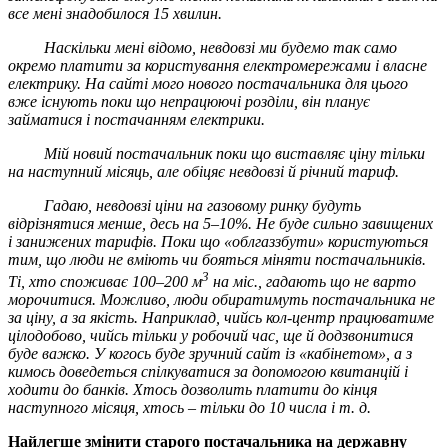
все мені знадобилося 15 хвилин.
Наскільки мені відомо, невдовзі ми будемо так само
окремо платити за користування електромережами і власне
електрику. На сайті мого нового постачальника для цього
вже існують поки що непрацюючі розділи, він планує
займатися і постачанням електрики.
Мій новий постачальник поки що виставляє ціну тільки
на наступний місяць, але обіцяє невдовзі й річний тариф.
Гадаю, невдовзі ціни на газовому ринку будуть
відрізнятися менше, десь на 5–10%. Не буде сильно завищених
і занижених тарифів. Поки що «облгаззбути» користуються
тим, що люди не вміють чи бояться міняти постачальників.
3
Ті, хто споживає 100–200 м
на міс., гадають що не варто
морочитися. Можливо, люди обиратимуть постачальника не
за ціну, а за якість. Наприклад, чийсь кол-центр працюватиме
цілодобово, чийсь тільки у робочий час, ще й додзвонитися
буде важко. У когось буде зручний сайт із «кабінетом», а з
кимось доведеться спілкуватися за допомогою квитанцій і
ходити до банків. Хтось дозволить платити до кінця
наступного місяця, хтось – тільки до 10 числа і т. д.
Найлегше змінити старого постачальника на державну