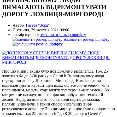
ВИРІШАЛЬНОМУ ЛЮДИ
ВИМАГАЮТЬ ВІДРЕМОНТУВАТИ
ДОРОГУ ЛОХВИЦЯ-МИРГОРОД!
Автор
Газета "Зоря"
П'ятниця, 29 жовтня 2021 00:00
розмір шрифту
зменшити розмір шрифту
збільшити розмір шрифту
Про цю мирну акцію було повідомлено заздалегідь. Тож 25
жовтня з 6-ї до 8-30 ранку в Сенчі й Вирішальному люди
перекрили дорогу Лохвиця – Миргород. Вимога єдина –
відремонтувати нарешті цей шлях обласного значення, хоча
правильним, мабуть, буде вжити тут термін «напрямок». Бо
місцями це нагадує полігон для випробування техніки й
людей. Недарма ціле літо і осінь водії їздять, де можна,
полями, уникаючи в такий спосіб чисельних вирв
розтрощеного асфальту.Про цю мирну акцію було повідомлено
заздалегідь. Тож 25 жовтня з 6-ї до 8-30 ранку в Сенчі й