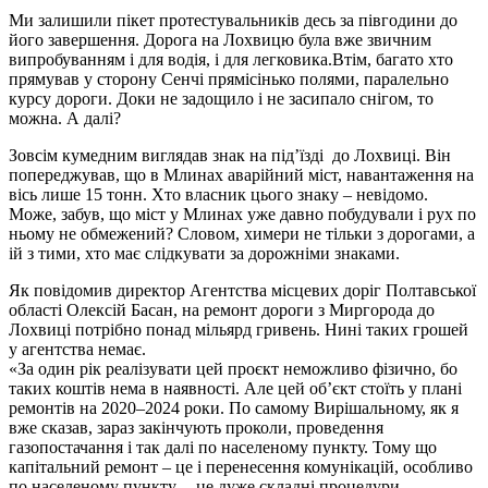
Ми залишили пікет протестувальників десь за півгодини до
його завершення. Дорога на Лохвицю була вже звичним
випробуванням і для водія, і для легковика.Втім, багато хто
прямував у сторону Сенчі прямісінько полями, паралельно
курсу дороги. Доки не задощило і не засипало снігом, то
можна. А далі?
Зовсім кумедним виглядав знак на під’їзді до Лохвиці. Він
попереджував, що в Млинах аварійний міст, навантаження на
вісь лише 15 тонн. Хто власник цього знаку – невідомо.
Може, забув, що міст у Млинах уже давно побудували і рух по
ньому не обмежений? Словом, химери не тільки з дорогами, а
ій з тими, хто має слідкувати за дорожніми знаками.
Як повідомив директор Агентства місцевих доріг Полтавської
області Олексій Басан, на ремонт дороги з Миргорода до
Лохвиці потрібно понад мільярд гривень. Нині таких грошей
у агентства немає.
«За один рік реалізувати цей проєкт неможливо фізично, бо
таких коштів нема в наявності. Але цей об’єкт стоїть у плані
ремонтів на 2020–2024 роки. По самому Вирішальному, як я
вже сказав, зараз закінчують проколи, проведення
газопостачання і так далі по населеному пункту. Тому що
капітальний ремонт – це і перенесення комунікацій, особливо
по населеному пункту, – це дуже складні процедури