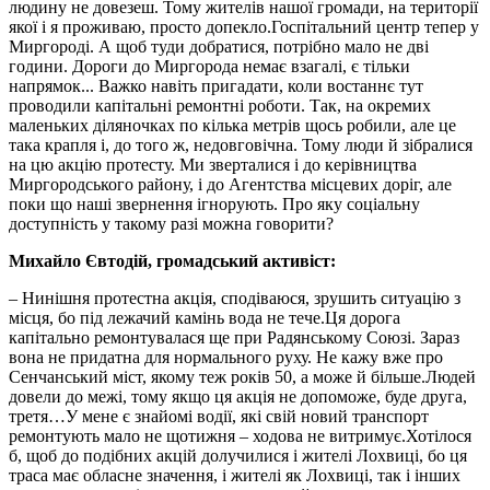
людину не довезеш. Тому жителів нашої громади, на території
якої і я проживаю, просто допекло.Госпітальний центр тепер у
Миргороді. А щоб туди добратися, потрібно мало не дві
години. Дороги до Миргорода немає взагалі, є тільки
напрямок... Важко навіть пригадати, коли востаннє тут
проводили капітальні ремонтні роботи. Так, на окремих
маленьких діляночках по кілька метрів щось робили, але це
така крапля і, до того ж, недовговічна. Тому люди й зібралися
на цю акцію протесту. Ми зверталися і до керівництва
Миргородського району, і до Агентства місцевих доріг, але
поки що наші звернення ігнорують. Про яку соціальну
доступність у такому разі можна говорити?
Михайло Євтодій, громадський активіст:
– Нинішня протестна акція, сподіваюся, зрушить ситуацію з
місця, бо під лежачий камінь вода не тече.Ця дорога
капітально ремонтувалася ще при Радянському Союзі. Зараз
вона не придатна для нормального руху. Не кажу вже про
Сенчанський міст, якому теж років 50, а може й більше.Людей
довели до межі, тому якщо ця акція не допоможе, буде друга,
третя…У мене є знайомі водії, які свій новий транспорт
ремонтують мало не щотижня – ходова не витримує.Хотілося
б, щоб до подібних акцій долучилися і жителі Лохвиці, бо ця
траса має обласне значення, і жителі як Лохвиці, так і інших