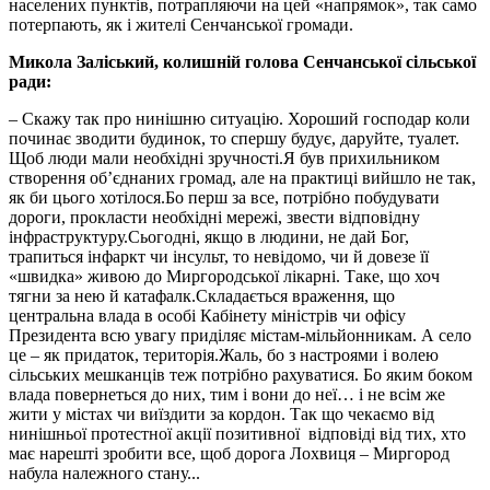
населених пунктів, потрапляючи на цей «напрямок», так само
потерпають, як і жителі Сенчанської громади.
Микола Заліський, колишній голова Сенчанської сільської
ради:
– Скажу так про нинішню ситуацію. Хороший господар коли
починає зводити будинок, то спершу будує, даруйте, туалет.
Щоб люди мали необхідні зручності.Я був прихильником
створення об’єднаних громад, але на практиці вийшло не так,
як би цього хотілося.Бо перш за все, потрібно побудувати
дороги, прокласти необхідні мережі, звести відповідну
інфраструктуру.Сьогодні, якщо в людини, не дай Бог,
трапиться інфаркт чи інсульт, то невідомо, чи й довезе її
«швидка» живою до Миргородської лікарні. Таке, що хоч
тягни за нею й катафалк.Складається враження, що
центральна влада в особі Кабінету міністрів чи офісу
Президента всю увагу приділяє містам-мільйонникам. А село
це – як придаток, територія.Жаль, бо з настроями і волею
сільських мешканців теж потрібно рахуватися. Бо яким боком
влада повернеться до них, тим і вони до неї… і не всім же
жити у містах чи виїздити за кордон. Так що чекаємо від
нинішньої протестної акції позитивної відповіді від тих, хто
має нарешті зробити все, щоб дорога Лохвиця – Миргород
набула належного стану...