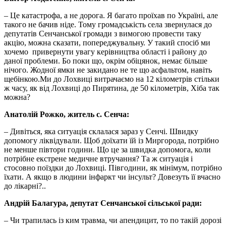
– Це катастрофа, а не дорога. Я багато проїхав по Україні, але
такого не бачив ніде. Тому громадськість села звернулася до
депутатів Сенчанської громади з вимогою провести таку
акцію, можна сказати, попереджувальну. У такий спосіб ми
хочемо привернути увагу керівництва області і району до
даної проблеми. Бо поки що, окрім обіцянок, немає більше
нічого. Жодної ямки не закидано не те що асфальтом, навіть
щебінкою.Ми до Лохвиці витрачаємо на 12 кілометрів стільки
ж часу, як від Лохвиці до Пирятина, де 50 кілометрів, Хіба так
можна?
Анатолій Рожко, житель с. Сенча:
– Дивіться, яка ситуація склалася зараз у Сенчі. Швидку
допомогу ліквідували. Щоб доїхати їй із Миргорода, потрібно
не менше півтори години. Що це за швидка допомога, коли
потрібне екстрене медичне втручання? Та ж ситуація і
стосовно поїздки до Лохвиці. Півгодини, як мінімум, потрібно
їхати. А якщо в людини інфаркт чи інсульт? Довезуть її вчасно
до лікарні?..
Андрій Балагура, депутат Сенчанської сільської ради:
– Чи трапилась із ким травма, чи апендицит, то по такій дорозі