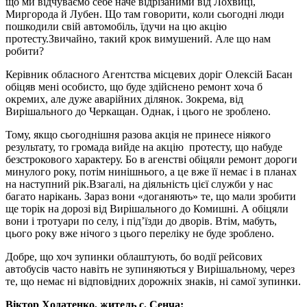
що ми відчуваємо себе наче відрізаними від Лохвиці,
Миргорода й Лубен. Що там говорити, коли сьогодні люди
пошкодили свій автомобіль, їдучи на цю акцію
протесту.Звичайно, такий крок вимушений. Але що нам
робити?
Керівник обласного Агентства місцевих доріг Олексій Басан
обіцяв мені особисто, що буде здійснено ремонт хоча б
окремих, але дуже аварійних ділянок. Зокрема, від
Вирішального до Черкащан. Однак, і цього не зроблено.
Тому, якщо сьогоднішня разова акція не принесе ніякого
результату, то громада вийде на акцію протесту, що набуде
безстрокового характеру. Бо в агенстві обіцяли ремонт дороги
минулого року, потім нинішнього, а це вже її немає і в планах
на наступний рік.Взагалі, на діяльність цієї служби у нас
багато нарікань. Зараз вони «доганяють» те, що мали зробити
ще торік на дорозі від Вирішального до Комишні. А обіцяли
вони і тротуари по селу, і під’їзди до дворів. Втім, мабуть,
цього року вже нічого з цього переліку не буде зроблено.
Добре, що хоч зупинки облаштують, бо водії рейсових
автобусів часто навіть не зупиняються у Вирішальному, через
те, що немає ні відповідних дорожніх знаків, ні самої зупинки.
Віктор Ходатенко, житель с. Сенча: