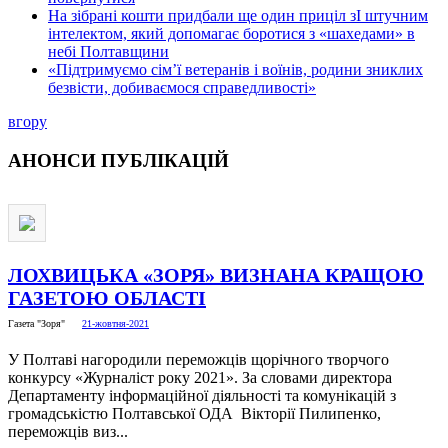
На зібрані кошти придбали ще один приціл зІ штучним
інтелектом, який допомагає боротися з «шахедами» в
небі Полтавщини
«Підтримуємо сім’ї ветеранів і воїнів, родини зниклих
безвісти, добиваємося справедливості»
вгору
АНОНСИ
ПУБЛІКАЦІЙ
ЛОХВИЦЬКА «ЗОРЯ» ВИЗНАНА КРАЩОЮ
ГАЗЕТОЮ ОБЛАСТІ
Газета "Зоря"
21-жовтня-2021
У Полтаві нагородили переможців щорічного творчого
конкурсу «Журналіст року 2021». За словами директора
Департаменту інформаційної діяльності та комунікацій з
громадськістю Полтавської ОДА Вікторії Пилипенко,
переможців виз...