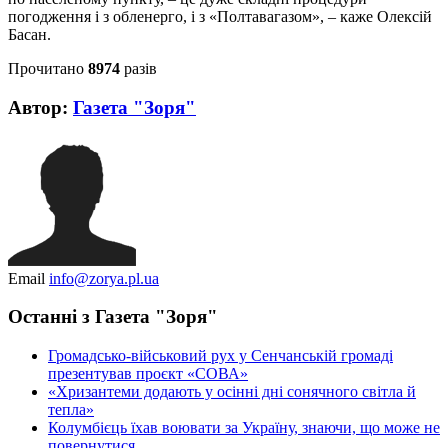
погодження і з обленерго, і з «Полтавагазом», – каже Олексій
Басан.
Прочитано
8974
разів
Автор:
Газета "Зоря"
Email
info@zorya.pl.ua
Останні з Газета "Зоря"
Громадсько-військовий рух у Сенчанській громаді
презентував проєкт «СОВА»
«Хризантеми додають у осінні дні сонячного світла й
тепла»
Колумбієць їхав воювати за Україну, знаючи, що може не
повернутися