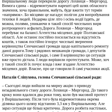
Вирішальному люди перекрили дорогу Лохвиця – Миргород.
Вимога єдина – відремонтувати нарешті цей шлях обласного
значення, хоча правильним, мабуть, буде вжити тут термін
«напрямок». Бо місцями це нагадує полігон для випробування
техніки й людей. Недарма ціле літо і осінь водії їздять, де
можна, полями, уникаючи в такий спосіб чисельних вирв
розтрощеного асфальту.Дорога Лохвиця – Миргород
перебуває на балансі Агентства місцевих доріг Полтавської
області. Але останнє постійно посилається на відсутність
коштів, з також постійно ігнорує чисельні звернення
керівництва Сенчанської громади щодо капітального ремонту
даної дороги.Тому і рядових мешканців громади, і депутатів
Сенчанської сільської ради, і саме її керівництво ця ситуація
вже просто дістала. І люди вирішили протестувати. Може, хоч
у такий спосіб їх почує влада і вже згадане Агентство
місцевих доріг. Власне, про це говорили й самі учасники акції.
Наталія Сліпухова, голова Сенчанської сільської ради:
– Сьогодні люди вийшли на мирну акцію з приводу
незадовільного стану дороги Лохвиця – Миргород. До такого
кроку вони вдалися два роки тому, коли був масовий протест
у Вирішальному. Після того була відремонтована окрема
ділянка цього шляху відстанню 3,3 км у Вирішальному. Але
зараз ситуація ще більш критична. Дорога розбита настільки,