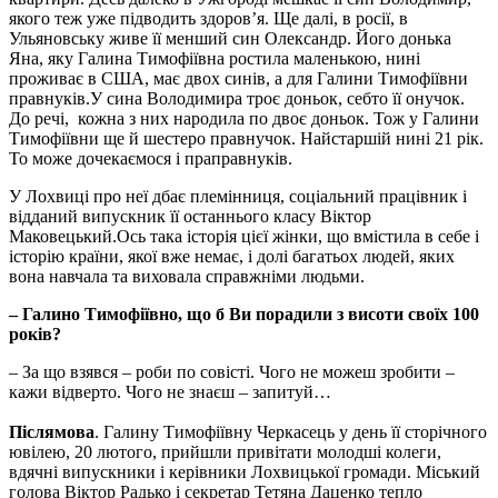
якого теж уже підводить здоров’я. Ще далі, в росії, в
Ульяновську живе її менший син Олександр. Його донька
Яна, яку Галина Тимофіївна ростила маленькою, нині
проживає в США, має двох синів, а для Галини Тимофіївни
правнуків.У сина Володимира троє доньок, себто її онучок.
До речі, кожна з них народила по двоє доньок. Тож у Галини
Тимофіївни ще й шестеро правнучок. Найстаршій нині 21 рік.
То може дочекаємося і праправнуків.
У Лохвиці про неї дбає племінниця, соціальний працівник і
відданий випускник її останнього класу Віктор
Маковецький.Ось така історія цієї жінки, що вмістила в себе і
історію країни, якої вже немає, і долі багатьох людей, яких
вона навчала та виховала справжніми людьми.
– Галино Тимофіївно, що б Ви порадили з висоти своїх 100
років?
– За що взявся – роби по совісті. Чого не можеш зробити –
кажи відверто. Чого не знаєш – запитуй…
Післямова
. Галину Тимофіївну Черкасець у день її сторічного
ювілею, 20 лютого, прийшли привітати молодші колеги,
вдячні випускники і керівники Лохвицької громади. Міський
голова Віктор Радько і секретар Тетяна Даценко тепло