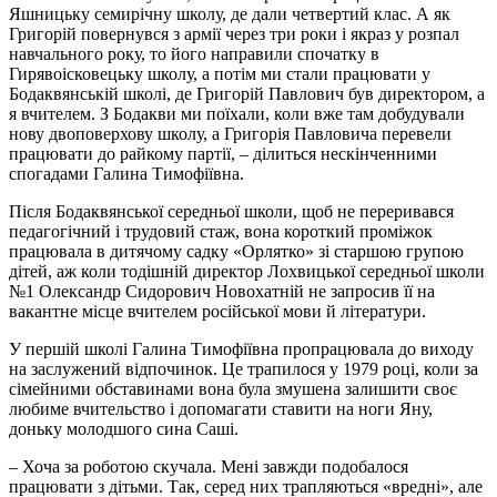
Яшницьку семирічну школу, де дали четвертий клас. А як
Григорій повернувся з армії через три роки і якраз у розпал
навчального року, то його направили спочатку в
Гирявоісковецьку школу, а потім ми стали працювати у
Бодаквянській школі, де Григорій Павлович був директором, а
я вчителем. З Бодакви ми поїхали, коли вже там добудували
нову двоповерхову школу, а Григорія Павловича перевели
працювати до райкому партії, – ділиться нескінченними
спогадами Галина Тимофіївна.
Після Бодаквянської середньої школи, щоб не переривався
педагогічний і трудовий стаж, вона короткий проміжок
працювала в дитячому садку «Орлятко» зі старшою групою
дітей, аж коли тодішній директор Лохвицької середньої школи
№1 Олександр Сидорович Новохатній не запросив її на
вакантне місце вчителем російської мови й літератури.
У першій школі Галина Тимофіївна пропрацювала до виходу
на заслужений відпочинок. Це трапилося у 1979 році, коли за
сімейними обставинами вона була змушена залишити своє
любиме вчительство і допомагати ставити на ноги Яну,
доньку молодшого сина Саші.
– Хоча за роботою скучала. Мені завжди подобалося
працювати з дітьми. Так, серед них трапляються «вредні», але