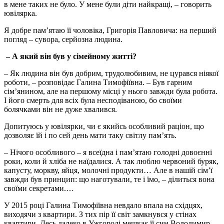
в мене таких не було. У мене були діти найкращі, – говорить
ювілярка.
Я добре пам’ятаю її чоловіка, Григорія Павловича: на перший
погляд – сувора, серйозна людина.
– А який він був у сімейному житті?
– Як людина він був добрим, трудолюбивим, не цурався ніякої
роботи, – розповідає Галина Тимофіївна. – Був гарним
сім’янином, але на першому місці у нього завжди була робота.
І його смерть для всіх була несподіваною, бо своїми
болячками він не дуже хвалився.
Допитуюсь у ювілярки, чи є якийсь особливий раціон, що
дозволяє їй і по сей день мати таку світлу пам’ять.
– Нічого особливого – я всеїдна і пам’ятаю голодні довоєнні
роки, коли й хліба не наїдалися. А так люблю червоний буряк,
капусту, моркву, яйця, молочні продукти… Але в нашій сім’ї
завжди був принцип: що наготували, те і їмо, – ділиться вона
своїми секретами.…
У 2015 році Галина Тимофіївна невдало впала на східцях,
виходячи з квартири. З тих пір її світ замкнувся у стінах
квартири. Десь далеко в Ужгороді мешкає її син Володимир,