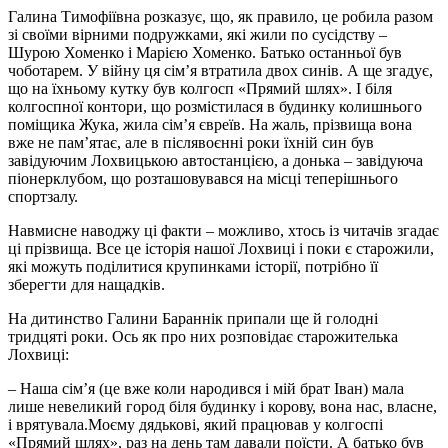
Галина Тимофіївна розказує, що, як правило, це робила разом
зі своїми вірними подружками, які жили по сусідству –
Шурою Хоменко і Марією Хоменко. Батько останньої був
чоботарем. У війну ця сім’я втратила двох синів. А ще згадує,
що на їхньому кутку був колгосп «Прямий шлях». І біля
колгоспної контори, що розмістилася в будинку колишнього
поміщика Жука, жила сім’я євреїв. На жаль, прізвища вона
вже не пам’ятає, але в післявоєнні роки їхній син був
завідуючим Лохвицькою автостанцією, а донька – завідуюча
піонерклубом, що розташовувався на місці теперішнього
спортзалу.
Навмисне наводжу ці факти – можливо, хтось із читачів згадає
ці прізвища. Все це історія нашої Лохвиці і поки є старожили,
які можуть поділитися крупинками історії, потрібно її
зберегти для нащадків.
На дитинство Галини Бараннік припали ще й голодні
тридцяті роки. Ось як про них розповідає старожителька
Лохвиці:
– Наша сім’я (це вже коли народився і мій брат Іван) мала
лише невеликий город біля будинку і корову, вона нас, власне,
і врятувала.Моєму дядькові, який працював у колгоспі
«Прямий шлях», раз на день там давали поїсти. А батько був