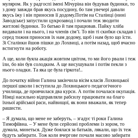
муляром. Як у радгоспі імені Мічуріна він будував будинки, то
з дому завжди брав якусь посудину, бо там увечері давали
якусь їжу і він приносив її додому.Потім на Сталінці (нині
Заводське) запустили цукрозавод і почали теж зводити
житлові будинки. То батько й там працював. Пайку хліба
видавали і на нього, і на членів сім’ї. То він ті скибки складав і
серед тижня приносив їх нам додому, щоб і нам було що їсти.
Зі Сталінки йшов пішки до Лохвиці, а потім назад, щоб вчасно
встигнути на роботу.
А ще, коли буяла акація жовтим цвітом, то ми його рвали і теж
їли, бо він був солодким. А ще висушували і потім пекли з
нього оладки. Та яка це була гіркота!..
До початку війни Галина закінчила вісім класів Лохвицької
першої школи і вступила до Лохвицького педагогічного
училища, де провчилася два курси. А потім почалася окупація.
Німці насильно відправляли рабсилу працювати на благо
їхньої арійської раси, найвищої, як вони вважали, як тепер
рашисти.
– Я думала, що мене не заберуть, – згадує ті роки Галина
Тимофіївна. – У мене були серйозні проблеми із зором, то
думала, минеться. Дуже боялася за батьків, лякали, що їх теж
будуть забирати. Тож коли вчергове почали масово забирати