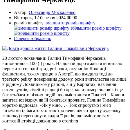
Тимофіївни Черкасець
Автор
Олександр Москаленко
Вівторок, 12 березня 2024 00:00
розмір шрифту
зменшити розмір шрифту
збільшити розмір шрифту
Галерея зображень
20 лютого лохвичанці Галині Тимофіївні Черкасець
виповнилося 100 (!) років. На довгій дорозі життя їй випало
пережити голодні тридцяті роки, окупацію Лохвиці
фашистами, тяжку працю в Австрії, що входила тоді до
третього рейху, повернення додому, роки вчительства не лише
в рідному Лохвицькому районі, а й у Карпатах, навчання
сотень учнів, сімейні радощі й горе, коли помер чоловік і ще
багато-багато різних подій, що вмістилися в її житті…Коли я
запитав ювілярку, як їй бачиться прожите, Галина Тимофіївна
коротко відповіла: «Як у кіно…» Тож спробуємо і ми з
читачами (а багато хто знає цю невеликого зросту худеньку
жіночку) перегорнути кадри її років, що вмістилися у
життєвій стрічці довжиною в століття