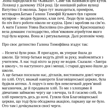
.Вона народилася на «Кавказі». Саме так називався цей куток
Лохвиці у далекому 1924 році. Це нинішній район вулиці
Ватутіна і її околиць. Зараз тут знаходиться, приміром,
ветлікарня.Батько Галини Тимофій Кузьмич був гарним
муляром – зводив будинки, клав печі. Люди були задоволені,
бо піч його роботи ніколи не куріла. Цим і заробляв на сім’ю.
А мати Галини Уляна Василівна (по-дівочому Красношапка)
вела домашнє господарство, обов’язковим атрибутом якого
тоді була корова. Вона ж і рятувальниця. Далі розповім чому.
Про своє дитинство Галина Тимофіївна згадує так:
– Нелегкі були роки. Я пригадую, як уперше йшла до
школи. Це тепер батьки ведуть дітей за руку, знайомляться з
учителем. А нас тоді ніхто за руку не водив. Сказали: «Завтра
в школу», то наступного дня і менші, і старші дружно йшли до
школи.
А ще батьки посилали нас, дітлахів, вистоювати довгі черги
по хліб. Отут, вважай навпроти Благовіщенської церкви, була
будівля аптеки. А поруч із нею був невеличкий дерев’яний
магазинчик, де й продавали хліб. То ми з хлопцями й
дівчатами займаємо чергу ще з вечора, та й гасаємо собі, бо
хліб привезуть десь до ночі. Гуляли біля Благовіщенської
церкви, що тоді була обсаджена акацією, паркану ще не було.
Ото там і дочікувалися своєї черги.