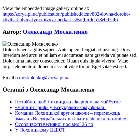
View the embedded image gallery online at:
https://zorya.pl.ua/publication/published/item/882-dovha-doroha-
zhyttia-halyny-tymofiivny-cherkasets#sigProIda18e097af6
Автор:
Олександр Москаленко
Dolor donec sagittis sapien. Ante aptent feugiat adipisicing. Duis
interdum sed arcu et nullam eu accumsan nam gravida vulputate sed.
Dolor urna integer consectetuer. Quam duis ligula viverra. Vitae
turpis elementum donec massa at vitae tortor. Eget vitae est sed.
Email
o.moskalenko@zorya.pl.ua
Останні з Олександр Москаленко
Потрібно, щоб Лохвицька лікарня мала майбутнє
«Чорний гриф» у Всеукраїнському фіналі!
Команда Лохвицької другої школи – переможець
змагань Всеукраїнських шкільних ліг «Пліч-о-пліч»
Особливості весняної посівної 26-го
У Лохвицькому ЦДЮТ