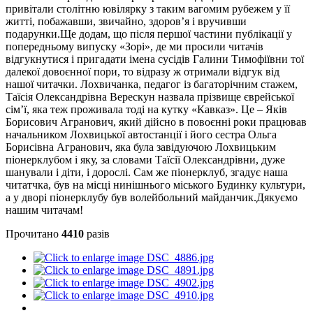
привітали столітню ювілярку з таким вагомим рубежем у її
житті, побажавши, звичайно, здоров’я і вручивши
подарунки.Ще додам, що після першої частини публікації у
попередньому випуску «Зорі», де ми просили читачів
відгукнутися і пригадати імена сусідів Галини Тимофіївни тої
далекої довоєнної пори, то відразу ж отримали відгук від
нашої читачки. Лохвичанка, педагог із багаторічним стажем,
Таїсія Олександрівна Верескун назвала прізвище єврейської
сім’ї, яка теж проживала тоді на кутку «Кавказ». Це – Яків
Борисович Агранович, який дійсно в повоєнні роки працював
начальником Лохвицької автостанції і його сестра Ольга
Борисівна Агранович, яка була завідуючою Лохвицьким
піонерклубом і яку, за словами Таїсії Олександрівни, дуже
шанували і діти, і дорослі. Сам же піонерклуб, згадує наша
читатчка, був на місці нинішнього міського Будинку культури,
а у дворі піонерклубу був волейбольний майданчик.Дякуємо
нашим читачам!
Прочитано
4410
разів