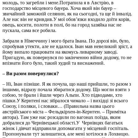
молодь, то загребли і мене.Потрапила я в Австрію, в
господарство місцевого бауера. Хоча який він бауер –
звичайний заможній селянин, як на сьогодні, та ще й інвалід.
Але нас він не кривдив.У мої обов’язки входило доїти корів,
овець, косити, полоти в полі, бо на город хазяйка нас не
пускала, сама все робила.
Забрали в Німеччину і мого брата Івана. По дорозі він, було,
спробував утекти, але не вдалося. Іван мав невеликий зріст, а
йому випало працювати на якомусь ливарному заводі.
Пригадую, як повернувся по закінченню війни додому, то не
впізнати його було, такий худий та виснажений.
– Ви разом повернулися?
– Ні, Іван пізніше. Я як почула, що наші прийшли, то разом з
іншими, відразу почала збиратися додому. Що могли взяти з
собою, те брали і йшли через Альпи. Хто підводами, хто
пішки.У Кернтені нас зібралося чимало – і вихідці зі всього
Союзу, і поляки, і словаки… (Правильна назва цього
австрійського міста – Фельдкірхен-ін-Кернтен. – Примітка
автора). Там уже нас розсадили по вагонах поїзда, яким
добралися до Чернівецької області.У Чернівцях багатьох
жінок і дівчат відправили допомагати у місцевий госпіталь.
Пропонували тут залишатися, але мені хотілося в Лохвицю.