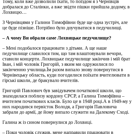
Тому, коли вже дозволили їхати, то поїздом я з Чернівців
добралася до Сталінки, а вже звідти пішки прийшла додому, в
Лохвицю…
З Чернівцями у Галини Тимофіївни буде ще одна зустріч, але
це буде пізніше. Потрібно було доучуватися в педучилищі.
– А чому Ви обрали саме Лохвицьке педучилище?
– Мені подобалося працювати з дітьми. А ще наше
педучилище славилося тим, що там влаштовували вечори,
ставили концерти. Лохвицьке педучилище закінчив і мій брат
Іван, і мій чоловік Григорій, з яким ми одружилися по
закінченню училища.Їм разом випало знову повернутися в
Чернівецьку область, куди погодилися поїхати вчителювати в
гірські школи, де бракувало вчителів.
Григорій Павлович був завідувачем початкової школи, що
знаходилася поблизу кордону СРСР, а Галина Тимофіївна –
вчителем початкових класів. Було це в 1948 році.А в 1949-му у
них народився первісток Володя, а Григорія Павловича
забрали до армії, де йому випало служити на Далекому Сході.
Галина ж із сином повернулися до Лохвиці.
– Поки чоловік служив, мене направили працювати в