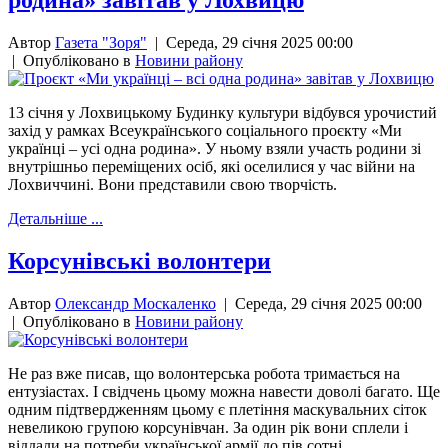
родина» завітав у Лохвицю
Автор
Газета "Зоря"
|
Середа, 29 січня 2025 00:00
|
Опубліковано в
Новини району
13 січня у Лохвицькому Будинку культури відбувся урочистий
захід у рамках Всеукраїнського соціального проєкту «Ми
українці – усі одна родина». У ньому взяли участь родини зі
внутрішньо переміщених осіб, які оселилися у час війни на
Лохвиччині. Вони представили свою творчість.
Детальніше ...
Корсунівські волонтери
Автор
Олександр Москаленко
|
Середа, 29 січня 2025 00:00
|
Опубліковано в
Новини району
Не раз вже писав, що волонтерська робота тримається на
ентузіастах. І свідчень цьому можна навести доволі багато. Ще
одним підтвердженням цьому є плетіння маскувальних сіток
невеликою групою корсунівчан. За один рік вони сплели і
віддали на потреби української армії до пів сотні