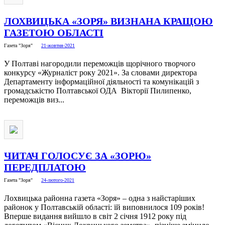
ЛОХВИЦЬКА «ЗОРЯ» ВИЗНАНА КРАЩОЮ
ГАЗЕТОЮ ОБЛАСТІ
Газета "Зоря"
21-жовтня-2021
У Полтаві нагородили переможців щорічного творчого
конкурсу «Журналіст року 2021». За словами директора
Департаменту інформаційної діяльності та комунікацій з
громадськістю Полтавської ОДА Вікторії Пилипенко,
переможців виз...
ЧИТАЧ ГОЛОСУЄ ЗА «ЗОРЮ»
ПЕРЕДПЛАТОЮ
Газета "Зоря"
24-лютого-2021
Лохвицька районна газета «Зоря» – одна з найстаріших
районок у Полтавській області: їй виповнилося 109 років!
Вперше видання вийшло в світ 2 січня 1912 року під