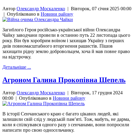
Автор
Олександр Москаленко
|
Вівторок, 07 січня 2025 00:00
|
Опубліковано в
Новини району
Загиблого Героя російсько-української війни Олександра
Чайку заводчани провели в останню путь 22 листопада цього
року. Він був хоробрим воїном і захищав Україну з перших
днів повномасштабного вторгнення рашистів. Пішов
захищати рідну землю добровольцем, хоча й мав повне право
на відстрочку.
Детальніше ...
Агроном Галина Прокопівна Шепель
Автор
Олександр Москаленко
|
Вівторок, 17 грудня 2024
00:00
|
Опубліковано в
Новини району
В історії Сенчанського краю є багато цікавих людей, які
залишили свій слід у людській пам’яті. Тож, мабуть, не дарма,
коли я спілкувався одного разу з сенчанами, вони попросили
написати про свою односельчанку.