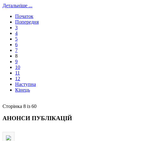
Детальніше ...
Початок
Попередня
3
4
5
6
7
8
9
10
11
12
Наступна
Кінець
Сторінка 8 із 60
АНОНСИ
ПУБЛІКАЦІЙ